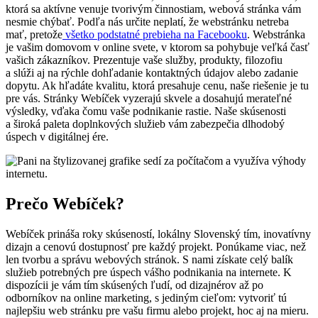
ktorá sa aktívne venuje tvorivým činnostiam, webová stránka vám
nesmie chýbať. Podľa nás určite neplatí, že webstránku netreba
mať, pretože
všetko podstatné prebieha na Facebooku
. Webstránka
je vašim domovom v online svete, v ktorom sa pohybuje veľká časť
vašich zákazníkov. Prezentuje vaše služby, produkty, filozofiu
a slúži aj na rýchle dohľadanie kontaktných údajov alebo zadanie
dopytu. Ak hľadáte kvalitu, ktorá presahuje cenu, naše riešenie je tu
pre vás. Stránky Webíček vyzerajú skvele a dosahujú merateľné
výsledky, vďaka čomu vaše podnikanie rastie. Naše skúsenosti
a široká paleta doplnkových služieb vám zabezpečia dlhodobý
úspech v digitálnej ére.
Prečo Webíček?
Webíček prináša roky skúseností, lokálny Slovenský tím, inovatívny
dizajn a cenovú dostupnosť pre každý projekt. Ponúkame viac, než
len tvorbu a správu webových stránok. S nami získate celý balík
služieb potrebných pre úspech vášho podnikania na internete. K
dispozícii je vám tím skúsených ľudí, od dizajnérov až po
odborníkov na online marketing, s jediným cieľom: vytvoriť tú
najlepšiu web stránku pre vašu firmu alebo projekt, hoc aj na mieru.