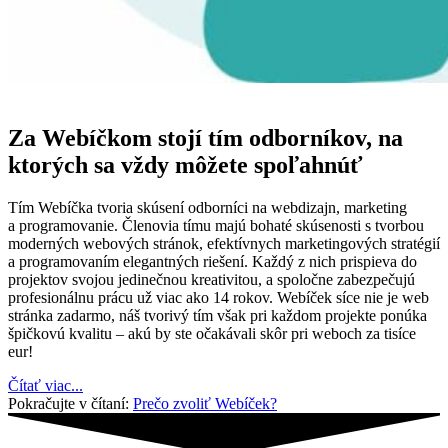
Za Webíčkom stojí tím odborníkov, na
ktorých sa vždy môžete spoľahnúť
Tím Webíčka tvoria skúsení odborníci na webdizajn, marketing
a programovanie. Členovia tímu majú bohaté skúsenosti s tvorbou
moderných webových stránok, efektívnych marketingových stratégií
a programovaním elegantných riešení. Každý z nich prispieva do
projektov svojou jedinečnou kreativitou, a spoločne zabezpečujú
profesionálnu prácu už viac ako 14 rokov. Webíček síce nie je web
stránka zadarmo, náš tvorivý tím však pri každom projekte ponúka
špičkovú kvalitu – akú by ste očakávali skôr pri weboch za tisíce
eur!
Čítať viac...
Pokračujte v čítaní:
Prečo zvoliť Webíček?