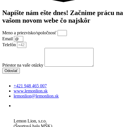
Napíšte nám ešte dnes! Začnime prácu na
vašom novom webe čo najskôr
Meno a priezvisko/spoločnosť
Email
Telefón
Priestor na vaše otázky
Odoslať
+421 948 465 007
www.lemonlion.sk
lemonlion@lemonlion.sk
Lemon Lion, s.r.o.
(Športová hala MŠK)